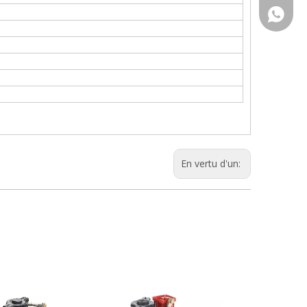
+86-13
En vertu d'un: