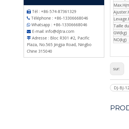
Max.H(
Tél : +86-574-87361329
Ajuster

Téléphone : +86-13306668046

Levage
Whatsapp : +86-13306668046

Taille du
E-mail:
info@djtra.com

GW(kg)
Adresse : Bloc R301 #2, Pacific

NO(kg)
Plaza, No.565 Jingjia Road, Ningbo
Chine 315040
sur:
DJ-BJ-1
PROD