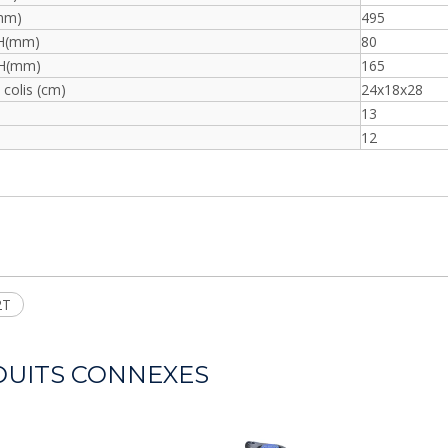
mm)
495
.H(mm)
80
.H(mm)
165
 colis (cm)
24x18x28
13
12
2T
UITS CONNEXES