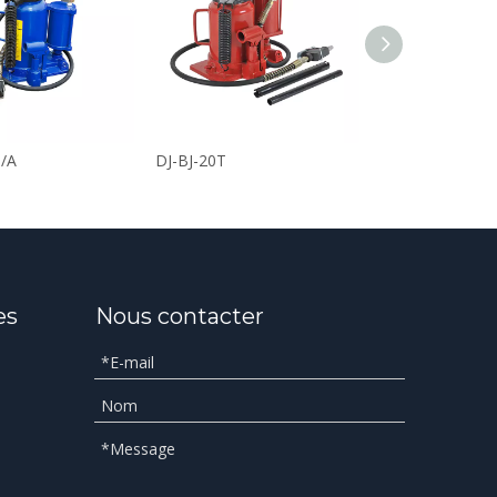
T/A
DJ-BJ-20T
DJ-BJ-5T
es
Nous contacter