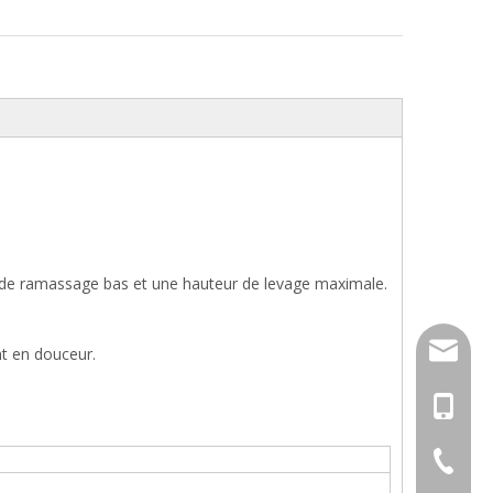
r de ramassage bas et une hauteur de levage maximale.
info@dj
nt en douceur.
+86-13
+86-574