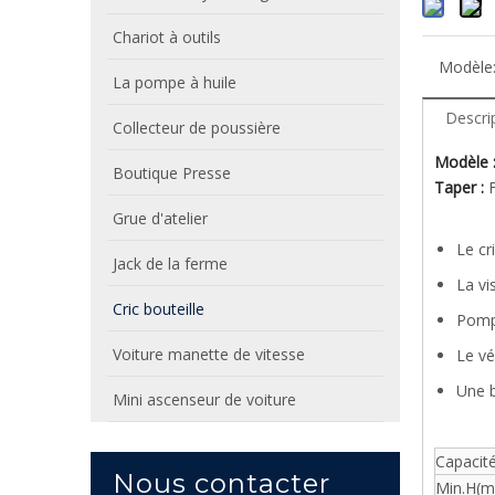
Chariot à outils
Modèle
La pompe à huile
Descri
Collecteur de poussière
Modèle
Boutique Presse
Taper :
Grue d'atelier
Le cr
Jack de la ferme
La vi
Cric bouteille
Pompe
Voiture manette de vitesse
Le vé
Une b
Mini ascenseur de voiture
Capacité
Nous contacter
Min.H(