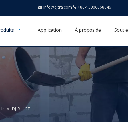
info@djtra.com
+86-13306668046


roduits
Application
À propos de
Souti
lle
»
DJ-BJ-12T