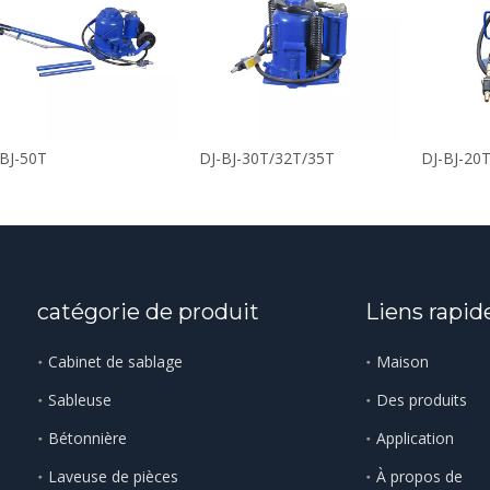
-BJ-50T
DJ-BJ-30T/32T/35T
DJ-BJ-20
catégorie de produit
Liens rapid
Cabinet de sablage
Maison
Sableuse
Des produits
Bétonnière
Application
Laveuse de pièces
À propos de